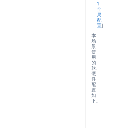
1
全
局
配
置
]
本
场
景
使
用
的
软、
硬
件
配
置
如
下。
参数
说
主频