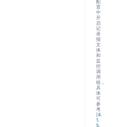
配
置
中
开
启
记
录
报
文
体
和
监
控
调
用
链，
具
体
可
参
考
[
4.
1.
5.