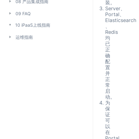
08 产品集成指南
装。
Server、
09 FAQ
Portal、
Elasticsearch
10 iPaaS上线指南
、
Redis
运维指南
均
已
正
确
配
置
并
正
常
启
动。
为
保
证
可
以
在
Portal