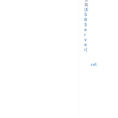
装
[
E
S
B
S
e
r
v
e
r
]
collector
:
global
:
interva
sys
:
resourc
enabl
thread
:
enabl
module
:
state
: