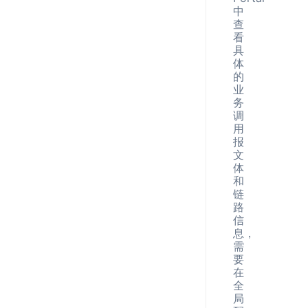
中
查
看
具
体
的
业
务
调
用
报
文
体
和
链
路
信
息，
需
要
在
全
局