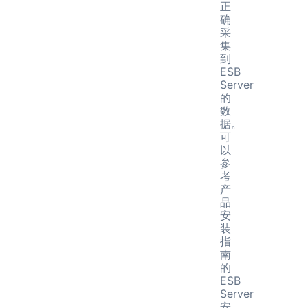
正
确
采
集
到
ESB
Server
的
数
据。
可
以
参
考
产
品
安
装
指
南
的
ESB
Server
安