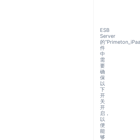
浏览
Chro
器
95
ESB
Server
的“Primeton_iPaa
件
中
需
要
确
保
以
下
开
关
开
启，
以
便
能
够