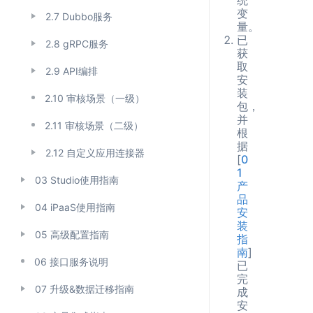
变
2.7 Dubbo服务
量。
已
2.8 gRPC服务
获
取
2.9 API编排
安
装
2.10 审核场景（一级）
包，
并
2.11 审核场景（二级）
根
据
2.12 自定义应用连接器
[
0
1
03 Studio使用指南
产
品
04 iPaaS使用指南
安
装
05 高级配置指南
指
南
]
06 接口服务说明
已
完
07 升级&数据迁移指南
成
安